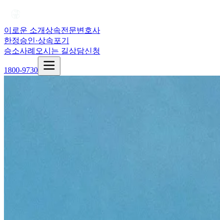
이로운 소개
상속전문변호사
한정승인·상속포기
승소사례
오시는 길
상담신청
1800-9730