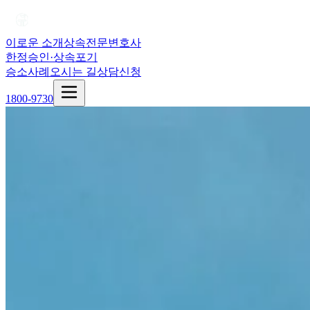
이로운 소개
상속전문변호사
한정승인·상속포기
승소사례
오시는 길
상담신청
1800-9730