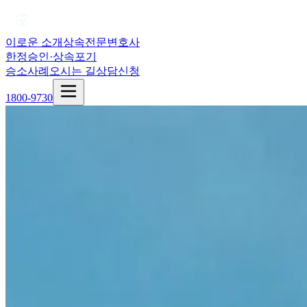
이로운 소개
상속전문변호사
한정승인·상속포기
승소사례
오시는 길
상담신청
1800-9730