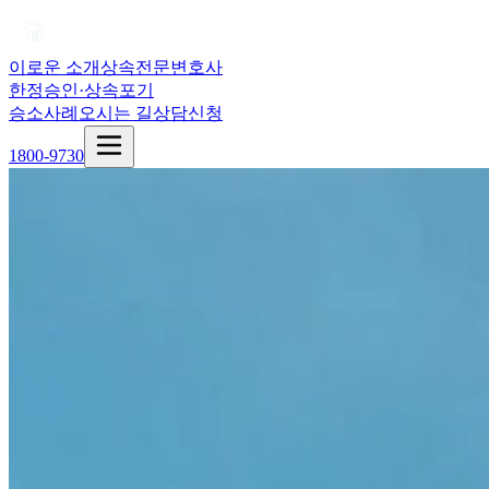
이로운 소개
상속전문변호사
한정승인·상속포기
승소사례
오시는 길
상담신청
1800-9730