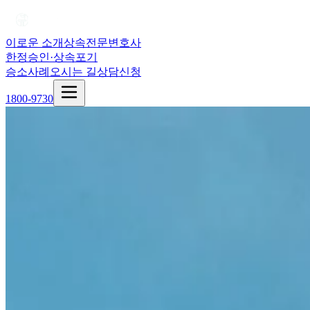
이로운 소개
상속전문변호사
한정승인·상속포기
승소사례
오시는 길
상담신청
1800-9730