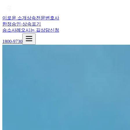
이로운 소개
상속전문변호사
한정승인·상속포기
승소사례
오시는 길
상담신청
1800-9730