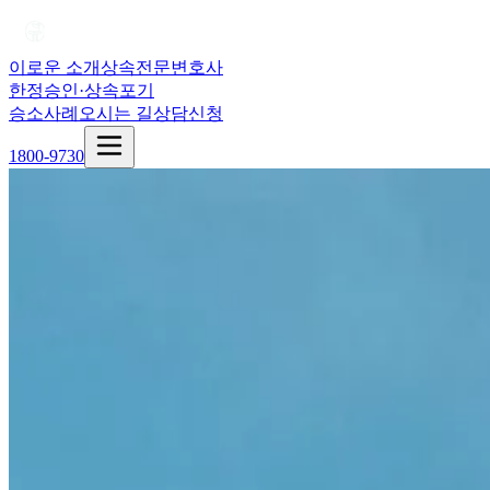
이로운 소개
상속전문변호사
한정승인·상속포기
승소사례
오시는 길
상담신청
1800-9730