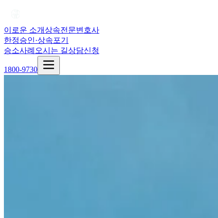
이로운 소개
상속전문변호사
한정승인·상속포기
승소사례
오시는 길
상담신청
1800-9730