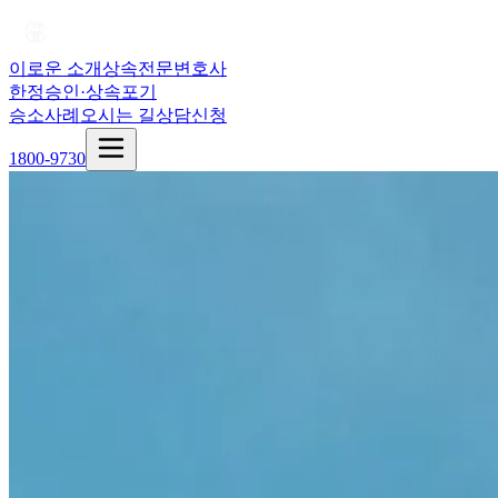
이로운 소개
상속전문변호사
한정승인·상속포기
승소사례
오시는 길
상담신청
1800-9730